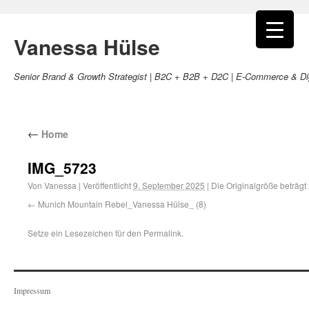
Vanessa Hülse
Senior Brand & Growth Strategist | B2C + B2B + D2C | E-Commerce & Dig
←
Home
IMG_5723
Von
Vanessa
|
Veröffentlicht
9. September 2025
|
Die Originalgröße beträgt
Munich Mountain Rebel_Vanessa Hülse_ (8)
Setze ein Lesezeichen für den
Permalink
.
Impressum