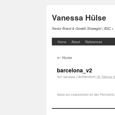
Vanessa Hülse
Senior Brand & Growth Strategist | B2C +
Home
About
References
←
Home
barcelona_v2
Von
Vanessa
|
Veröffentlicht
18. Februar 
Setze ein Lesezeichen für den
Permalink
.