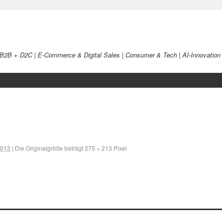
 B2B + D2C | E-Commerce & Digital Sales | Consumer & Tech | AI-Innovation
2013
|
Die Originalgröße beträgt
275 × 213
Pixel